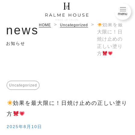
menu
>
>
効果を最
HOME
Uncategorized
news
トップページ
トップページ
大限に！日
TOP
TOP
焼け止めの
お知らせ
正しい塗り
メニュー
メニュー
方
menu
menu
カタログ
カタログ
catalog
catalog
Uncategorized
スタッフ紹介
ブログ
hairmakeartist&analyst
blog
効果を最大限に！日焼け止めの正しい塗り
方
よくあるご質問
スタッフ紹介
faq
hairmakeartist&analyst
2025年8月10日