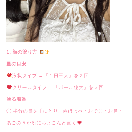
1. 顔の塗り方
量の目安
液状タイプ →「１円玉大」を２回
クリームタイプ →「パール粒大」を２回
塗る順番
① 半分の量を手にとり、両ほっぺ・おでこ・お鼻・
あごの５か所にちょこんと置く