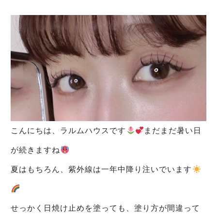
ニュース
よくあるご質問
news
faq
ブログ
ニュース
blog
news
こんにちは、ラルムハウスです
まだまだ暑い日
が続きますね
夏はもちろん、紫外線は一年中降り注いでいます
せっかく日焼け止めを塗っても、塗り方が間違って