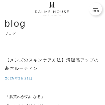
menu
blog
トップページ
トップページ
TOP
TOP
ブログ
メニュー
メニュー
menu
menu
カタログ
カタログ
【メンズのスキンケア方法】清潔感アップの
catalog
catalog
基本ルーティン
スタッフ紹介
ブログ
2025年2月21日
hairmakeartist&analyst
blog
よくあるご質問
スタッフ紹介
「肌荒れが気になる」
faq
hairmakeartist&analyst