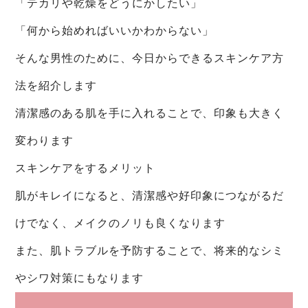
「テカリや乾燥をどうにかしたい」
ニュース
よくあるご質問
news
faq
「何から始めればいいかわからない」
そんな男性のために、今日からできるスキンケア方
ブログ
ニュース
blog
news
法を紹介します
清潔感のある肌を手に入れることで、印象も大きく
変わります
スキンケアをするメリット
肌がキレイになると、清潔感や好印象につながるだ
けでなく、メイクのノリも良くなります
また、肌トラブルを予防することで、将来的なシミ
やシワ対策にもなります